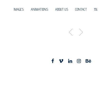
IMAGES
ANIMATIONS
ABOUT US
CONTACT
1%
facebook
vimeo
linkedin
instagram
behance