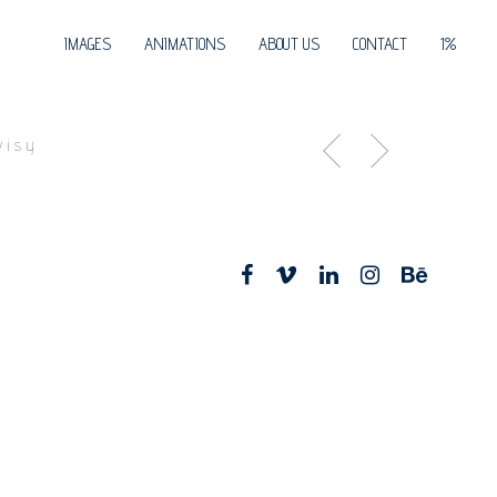
IMAGES
ANIMATIONS
ABOUT US
CONTACT
1%
visy
facebook
vimeo
linkedin
instagram
behance